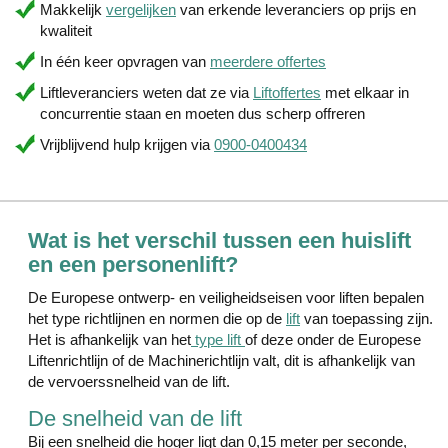
Makkelijk
vergelijken
van erkende leveranciers op prijs en
kwaliteit
In één keer opvragen van
meerdere offertes
Liftleveranciers weten dat ze via
Liftoffertes
met elkaar in
concurrentie staan en moeten dus scherp offreren
Vrijblijvend hulp krijgen via
0900-0400434
Wat is het verschil tussen een huislift
en een personenlift?
De Europese ontwerp- en veiligheidseisen voor liften bepalen
het type richtlijnen en normen die op de
lift
van toepassing zijn.
Het is afhankelijk van het
type lift
of deze onder de Europese
Liftenrichtlijn of de Machinerichtlijn valt, dit is afhankelijk van
de vervoerssnelheid van de lift.
De snelheid van de lift
Bij een snelheid die hoger ligt dan 0,15 meter per seconde,