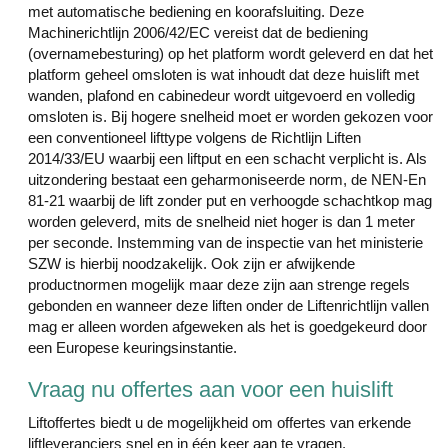
met automatische bediening en koorafsluiting. Deze
Machinerichtlijn 2006/42/EC vereist dat de bediening
(overnamebesturing) op het platform wordt geleverd en dat het
platform geheel omsloten is wat inhoudt dat deze huislift met
wanden, plafond en cabinedeur wordt uitgevoerd en volledig
omsloten is. Bij hogere snelheid moet er worden gekozen voor
een conventioneel lifttype volgens de Richtlijn Liften
2014/33/EU waarbij een liftput en een schacht verplicht is. Als
uitzondering bestaat een geharmoniseerde norm, de NEN-En
81-21 waarbij de lift zonder put en verhoogde schachtkop mag
worden geleverd, mits de snelheid niet hoger is dan 1 meter
per seconde. Instemming van de inspectie van het ministerie
SZW is hierbij noodzakelijk. Ook zijn er afwijkende
productnormen mogelijk maar deze zijn aan strenge regels
gebonden en wanneer deze liften onder de Liftenrichtlijn vallen
mag er alleen worden afgeweken als het is goedgekeurd door
een Europese keuringsinstantie.
Vraag nu offertes aan voor een huislift
Liftoffertes biedt u de mogelijkheid om offertes van erkende
liftleveranciers snel en in één keer aan te vragen.